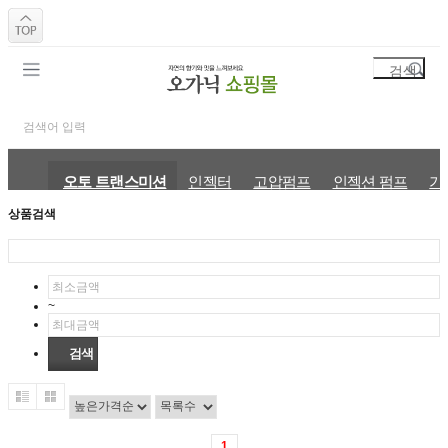
오토 트랜스미션
인젝터
고압펌프
인젝션 펌프
기
상품검색
~
1