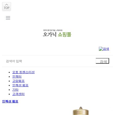
오토 트랜스미션
인젝터
고압펌프
인젝션 펌프
기타
고객센터
인젝션 펌프