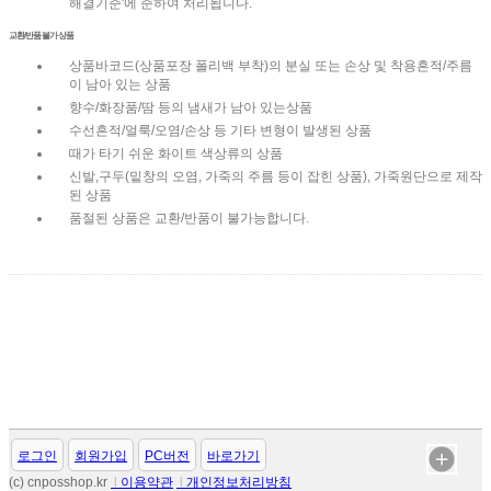
해결기준'에 준하여 처리됩니다.
교환/반품 불가 상품
상품바코드(상품포장 폴리백 부착)의 분실 또는 손상 및 착용흔적/주름
이 남아 있는 상품
향수/화장품/땀 등의 냄새가 남아 있는상품
수선흔적/얼룩/오염/손상 등 기타 변형이 발생된 상품
때가 타기 쉬운 화이트 색상류의 상품
신발,구두(밑창의 오염, 가죽의 주름 등이 잡힌 상품), 가죽원단으로 제작
된 상품
품절된 상품은 교환/반품이 불가능합니다.
로그인
회원가입
PC버전
바로가기
(c) cnposshop.kr
l
이용약관
l
개인정보처리방침